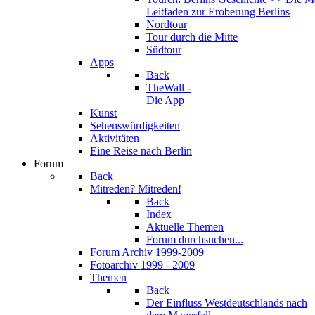
Leitfaden zur Eroberung Berlins
Nordtour
Tour durch die Mitte
Südtour
Apps
Back
TheWall -
Die App
Kunst
Sehenswürdigkeiten
Aktivitäten
Eine Reise nach Berlin
Forum
Back
Mitreden? Mitreden!
Back
Index
Aktuelle Themen
Forum durchsuchen...
Forum Archiv 1999-2009
Fotoarchiv 1999 - 2009
Themen
Back
Der Einfluss West­deutschlands nach