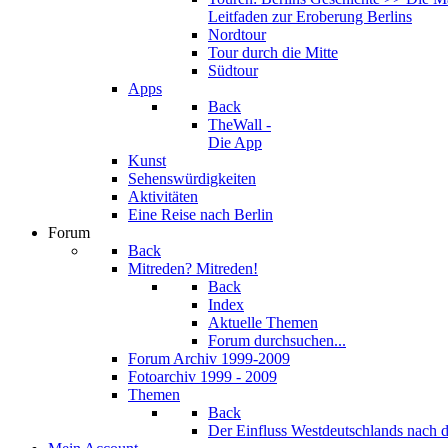
Leitfaden zur Eroberung Berlins
Nordtour
Tour durch die Mitte
Südtour
Apps
Back
TheWall -
Die App
Kunst
Sehenswürdigkeiten
Aktivitäten
Eine Reise nach Berlin
Forum
Back
Mitreden? Mitreden!
Back
Index
Aktuelle Themen
Forum durchsuchen...
Forum Archiv 1999-2009
Fotoarchiv 1999 - 2009
Themen
Back
Der Einfluss West­deutschlands nach 