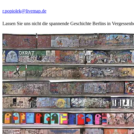
gedruckte Version in Form einer Collage (25x50cm) zukommen lassen.
r.popiolek@livemap.de
- ich werde mich bestimmt bei Ihnen zuückme
Lassen Sie uns nicht die spannende Geschichte Berlins in Vergessenhe