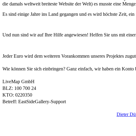
die damals weltweit breiteste Website der Welt) es musste eine Menge
Es sind einige Jahre ins Land gegangen und es wird höchste Zeit, ein 
Und nun sind wir auf Ihre Hilfe angewiesen! Helfen Sie uns mit einer
Jeder Euro wird dem weiteren Vorankommen unseres Projektes zugute
Wie können Sie sich einbringen? Ganz einfach, wir haben ein Konto 
LiveMap GmbH
BLZ: 100 700 24
KTO: 0220350
Betreff: EastSideGallery-Support
Wie geht es weiter? Wir haben den bekannte Photographen
Dieter D
Im August werden wir die neuen Photos aufnehmen, überarbeiten und 
stellen. Allen Unterstützern wollen wir hier auch natürlich gerecht