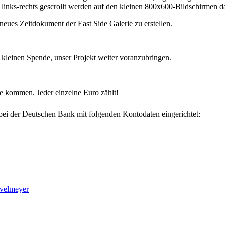
 links-rechts gescrollt werden auf den kleinen 800x600-Bildschirmen d
neues Zeitdokument der East Side Galerie zu erstellen.
 kleinen Spende, unser Projekt weiter voranzubringen.
 kommen. Jeder einzelne Euro zählt!
bei der Deutschen Bank mit folgenden Kontodaten eingerichtet:
üvelmeyer
gewinnen können, uns bei diesem Projekt zu unterstützen.
in der Website in einem neuen Panorama publizieren:, wir werden die
 werden. Spenden Sie mehr als 10€, werden wir Sie in die Liste der Spo