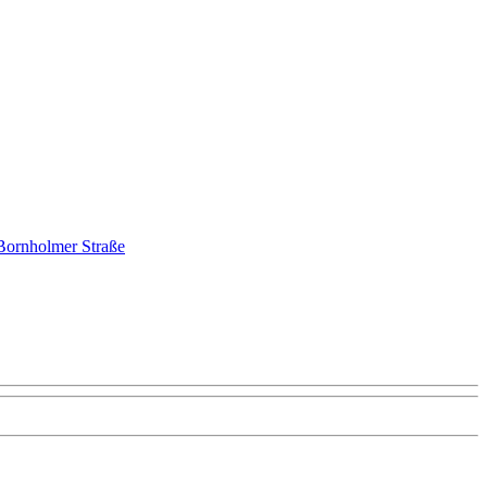
Roy Popiolek 0177 277 5494 oder besser noch schreiben Sie mir:
 Bornholmer Straße