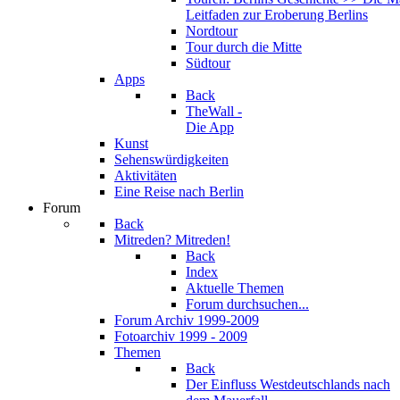
Leitfaden zur Eroberung Berlins
Nordtour
Tour durch die Mitte
Südtour
Apps
Back
TheWall -
Die App
Kunst
Sehenswürdigkeiten
Aktivitäten
Eine Reise nach Berlin
Forum
Back
Mitreden? Mitreden!
Back
Index
Aktuelle Themen
Forum durchsuchen...
Forum Archiv 1999-2009
Fotoarchiv 1999 - 2009
Themen
Back
Der Einfluss West­deutschlands nach